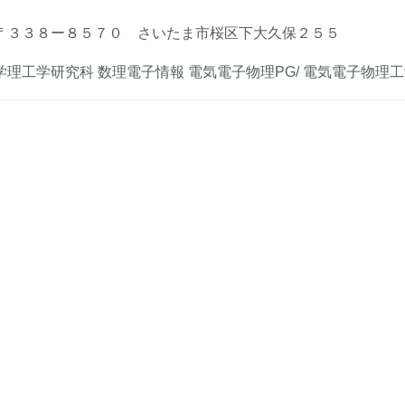
〒３３８ー８５７０ さいたま市桜区下大久保２５５
学理工学研究科 数理電子情報 電気電子物理PG/ 電気電子物理