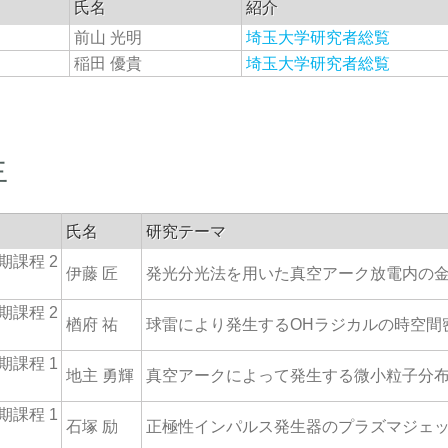
氏名
紹介
前山 光明
埼玉大学研究者総覧
稲田 優貴
埼玉大学研究者総覧
生
氏名
研究テーマ
期課程 2
伊藤 匠
発光分光法を用いた真空アーク放電内の
期課程 2
楢府 祐
球雷により発生するOHラジカルの時空間
期課程 1
地主 勇輝
真空アークによって発生する微小粒子分
期課程 1
石塚 励
正極性インパルス発生器のプラズマジェ