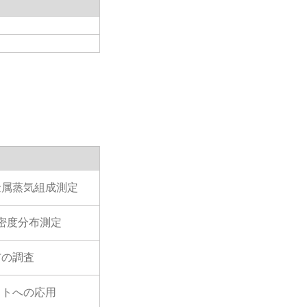
金属蒸気組成測定
密度分布測定
布の調査
ットへの応用